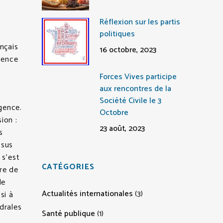
Réflexion sur les partis
politiques
nçais
16 octobre, 2023
lence
Forces Vives participe
aux rencontres de la
Société Civile le 3
igence.
Octobre
ion :
23 août, 2023
s
ssus
 s’est
CATÉGORIES
ire de
de
Actualités internationales
(3)
si à
drales
Santé publique
(1)