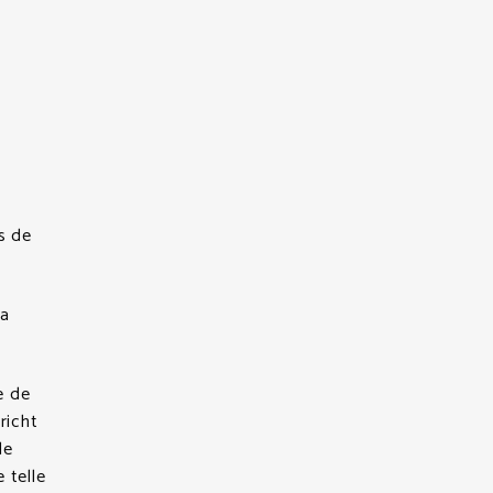
s de
la
e de
richt
de
 telle