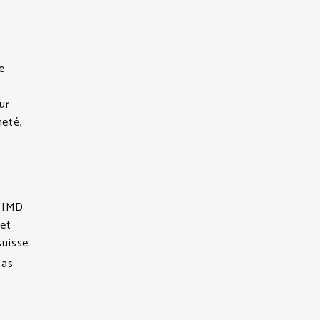
e
ur
neté,
x IMD
 et
suisse
pas