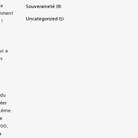
la
Souveraineté
(8)
Comment
Uncategorized
(5)
 !
ui a
us
 du
réer
stème
le
400,
a