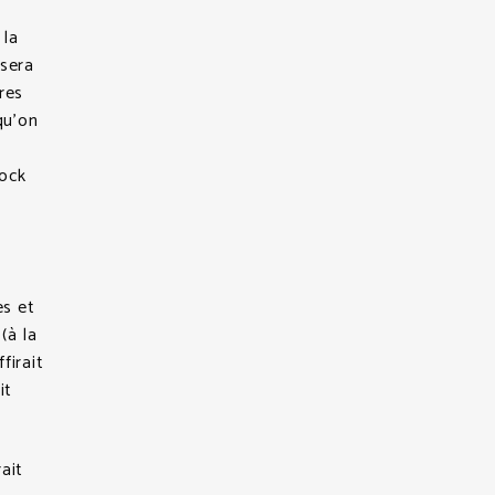
 la
 sera
res
qu’on
tock
es et
(à la
firait
it
ait