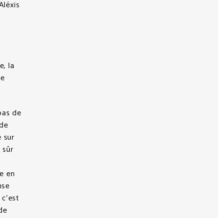
Aléxis
e, la
le
 pas de
 de
e sur
 sûr
me en
nse
 c’est
 de