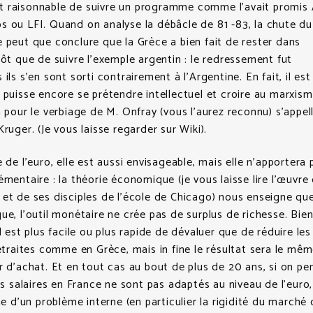
rait raisonnable de suivre un programme comme l’avait promis 
s ou LFI. Quand on analyse la débâcle de 81 -83, la chute du
 peut que conclure que la Grèce a bien fait de rester dans
tôt que de suivre l’exemple argentin : le redressement fut
ils s’en sont sorti contrairement à l’Argentine. En fait, il est
 puisse encore se prétendre intellectuel et croire au marxism
n pour le verbiage de M. Onfray (vous l’aurez reconnu) s’appel
ruger. (Je vous laisse regarder sur Wiki).
e de l’euro, elle est aussi envisageable, mais elle n’apportera
émentaire : la théorie économique (je vous laisse lire l’œuvre
et de ses disciples de l’école de Chicago) nous enseigne qu
ue, l’outil monétaire ne crée pas de surplus de richesse. Bien
l est plus facile ou plus rapide de dévaluer que de réduire les
retraites comme en Grèce, mais in fine le résultat sera le mê
r d’achat. Et en tout cas au bout de plus de 20 ans, si on pe
les salaires en France ne sont pas adaptés au niveau de l’euro,
ne d’un problème interne (en particulier la rigidité du marché