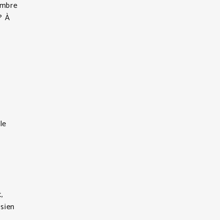
ombre
? À
le
,
sien