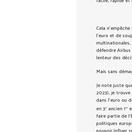
facile, rapide et
Cela n’empêche p
l’euro et de so
multinationales,
défendre Airbus 
lenteur des décis
Mais sans démag
Je note juste q
2023), je trouve
dans l’euro ou d
en 3
ancien 1
e
e
er
faire partie de 
politiques europ
pouvoir influer s