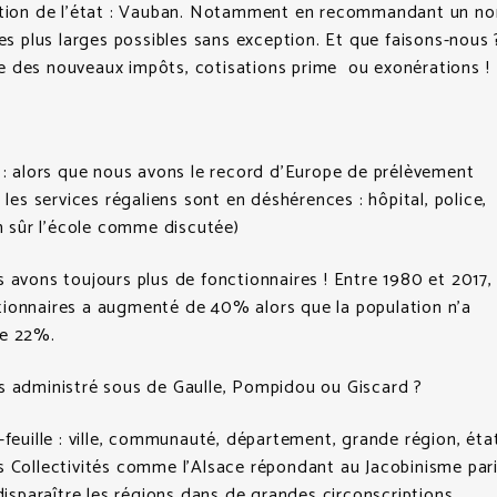
ation de l’état : Vauban. Notamment en recommandant un n
les plus larges possibles sans exception. Et que faisons-nous 
 des nouveaux impôts, cotisations prime ou exonérations !
 : alors que nous avons le record d’Europe de prélèvement
 les services régaliens sont en déshérences : hôpital, police,
en sûr l’école comme discutée)
 avons toujours plus de fonctionnaires ! Entre 1980 et 2017, 
ionnaires a augmenté de 40% alors que la population n’a
de 22%.
s administré sous de Gaulle, Pompidou ou Giscard ?
-feuille : ville, communauté, département, grande région, état
s Collectivités comme l’Alsace répondant au Jacobinisme pari
 disparaître les régions dans de grandes circonscriptions