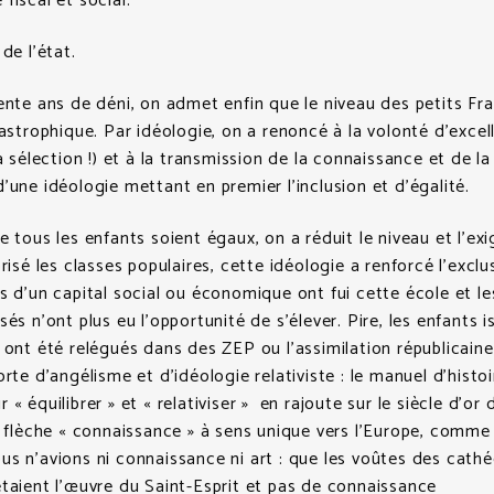
fiscal et social.
de l’état.
ente ans de déni, on admet enfin que le niveau des petits Fra
tastrophique. Par idéologie, on a renoncé à la volonté d’excel
a sélection !) et à la transmission de la connaissance et de la
’une idéologie mettant en premier l’inclusion et d’égalité.
e tous les enfants soient égaux, on a réduit le niveau et l’ex
risé les classes populaires, cette idéologie a renforcé l’exclus
s d’un capital social ou économique ont fui cette école et le
és n’ont plus eu l’opportunité de s’élever. Pire, les enfants i
 ont été relégués dans des ZEP ou l’assimilation républicaine
orte d’angélisme et d’idéologie relativiste : le manuel d’histo
« équilibrer » et « relativiser » en rajoute sur le siècle d’or 
e flèche « connaissance » à sens unique vers l’Europe, comme 
s n’avions ni connaissance ni art : que les voûtes des cathé
taient l’œuvre du Saint-Esprit et pas de connaissance