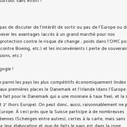
 surtout sans effort !
as de discuter de l’intérêt de sortir ou pas de l’Europe ou d
upeser les avantages (accès à un grand marché pour nos
 protection contre le risque de change , poids dans l’OMC po
contre Boeing, etc.) et les inconvénients ( perte de souverai
ions, etc.)
ogie !
ue parmi les pays les plus compétitifs économiquement (inde
 aux premières places le Danemark et l’Irlande (dans l’Europe
e fait pour le Danemark qui a une monnaie à taux fixe), et la 
t 2
(hors Europe). On peut donc, aussi, raisonnablement ne 
e
l’Europe. À ceci près que la Suisse participe à de nombreuses
éennes (Schengen entre autres), certes à la carte, mais sans
ur leur élaboration et que de faits le pays est dans la zone