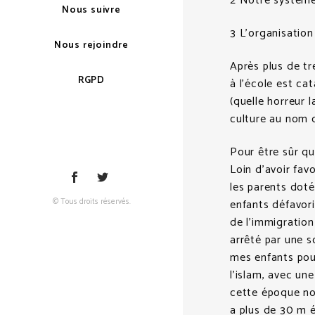
2 Notre système 
Nous suivre
3 L’organisation 
Nous rejoindre
Après plus de tr
RGPD
à l’école est ca
(quelle horreur l
culture au nom d
Pour être sûr qu
Loin d’avoir favo
les parents doté
© Tous droits réservés.
enfants défavoris
de l’immigration
arrêté par une s
mes enfants pour 
l’islam, avec un
cette époque nou
a plus de 30 m é