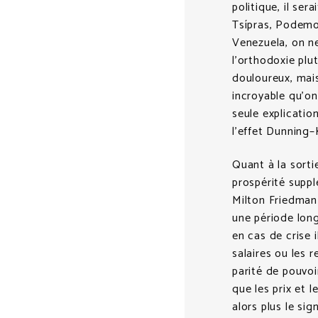
politique, il se
Tsípras, Podemo
Venezuela, on ne
l’orthodoxie plu
douloureux, mais 
incroyable qu’on
seule explicatio
l’effet Dunning–K
Quant à la sorti
prospérité suppl
Milton Friedman 
une période long
en cas de crise i
salaires ou les 
parité de pouvoi
que les prix et 
alors plus le sig