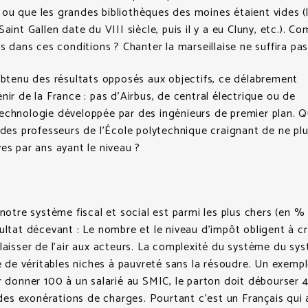
ou que les grandes bibliothèques des moines étaient vides (
Saint Gallen date du VIII siècle, puis il y a eu Cluny, etc.). 
is dans ces conditions ? Chanter la marseillaise ne suffira pas
obtenu des résultats opposés aux objectifs, ce délabrement
nir de la France : pas d’Airbus, de central électrique ou de
echnologie développée par des ingénieurs de premier plan. Q
 des professeurs de l’École polytechnique craignant de ne pl
es par ans ayant le niveau ?
 notre système fiscal et social est parmi les plus chers (en %
ultat décevant : Le nombre et le niveau d’impôt obligent à c
laisser de l’air aux acteurs. La complexité du système du sy
ée de véritables niches à pauvreté sans la résoudre. Un exemp
r donner 100 à un salarié au SMIC, le parton doit débourser 
s des exonérations de charges. Pourtant c’est un Français qui 